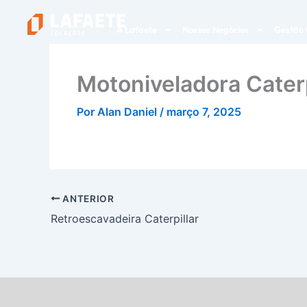
Ir
para
A Lafaete
Nossos Negócios
Gestão 
o
conteúdo
Motoniveladora Caterp
Por
Alan Daniel
/
março 7, 2025
ANTERIOR
Retroescavadeira Caterpillar