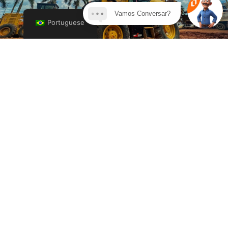
Vamos Conversar?
Portuguese
Blog
Como montar o combo ideal de
máquinas para sua obra: integração que
gera produtividade
Leia mais