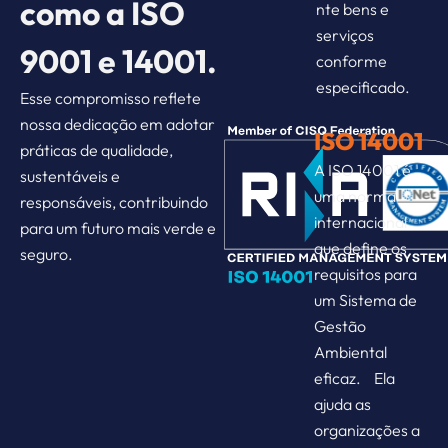
como a ISO
nte bens e
serviços
9001
e 14001.
conforme
especificado.
Esse compromisso reflete
nossa dedicação em adotar
ISO 14001
práticas de qualidade,
A ISO 14001 é
sustentáveis e
uma norma
responsáveis, contribuindo
internacional
para um futuro mais verde e
que define os
seguro.
requisitos para
um Sistema de
Gestão
Ambiental
eficaz. Ela
ajuda as
organizações a