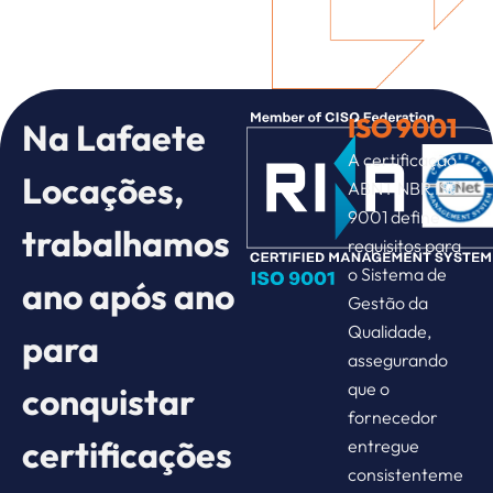
ISO 9001
Na Lafaete
A certificação
Locações,
ABNT NBR ISO
9001 define
trabalhamos
requisitos para
o Sistema de
ano após ano
Gestão da
Qualidade,
para
assegurando
que o
conquistar
fornecedor
certificações
entregue
consistenteme