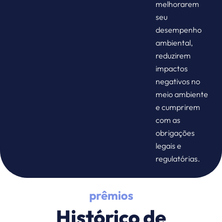
melhorarem
seu
desempenho
ambiental,
reduzirem
impactos
negativos no
meio ambiente
e cumprirem
com as
obrigações
legais e
regulatórias.
prêmios
Histórico de