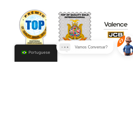
Vamos Conversar?
Portuguese
Prêmio – Top of
Top of Quality
Prêmio Valence
Quality Brazil
Gold
Máquinas
Destaque na
Internacional
Maior Frota de
locação de
Destaque:
Miniretro da
caçambas e
qualidade dos
América Latina
contêineres pelo
produtos, serviços,
Instituto OPB –
atendimento e
Ordem dos
credibilidade da