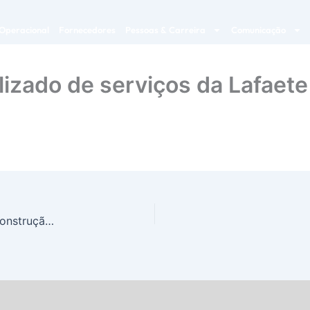
Operacional
Fornecedores
Pessoas & Carreira
Comunicação
alizado de serviços da Lafaete
eBook – Descubra quais são os cuidados que a construção modular exige nas obras