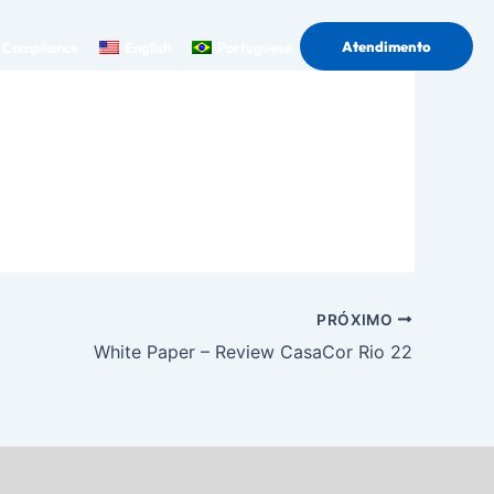
Atendimento
Compliance
English
Portuguese
PRÓXIMO
White Paper – Review CasaCor Rio 22