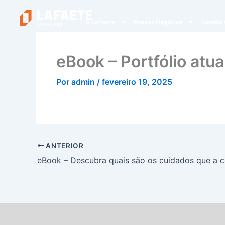
Ir
para
A Lafaete
Nossos Negócios
Gestão 
o
conteúdo
eBook – Portfólio atu
Por
admin
/
fevereiro 19, 2025
ANTERIOR