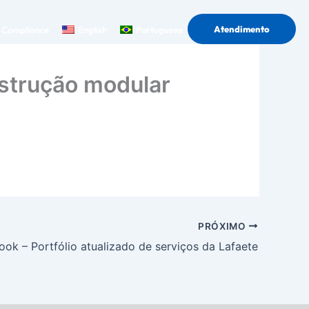
Atendimento
Compliance
English
Portuguese
nstrução modular
PRÓXIMO
ook – Portfólio atualizado de serviços da Lafaete