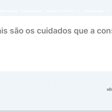
Operacional
Fornecedores
Pessoas & Carreira
Comunicação
is são os cuidados que a co
eB