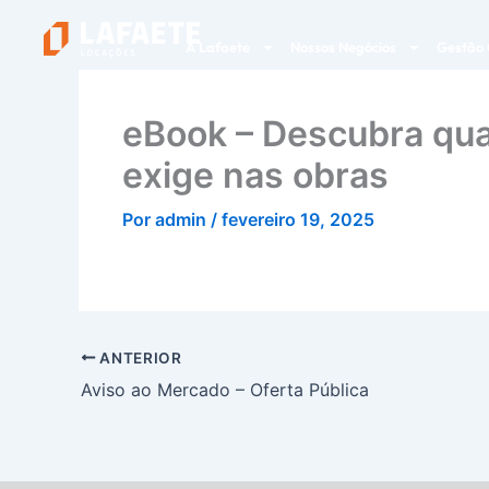
Ir
para
A Lafaete
Nossos Negócios
Gestão 
o
conteúdo
eBook – Descubra qua
exige nas obras
Por
admin
/
fevereiro 19, 2025
ANTERIOR
Aviso ao Mercado – Oferta Pública