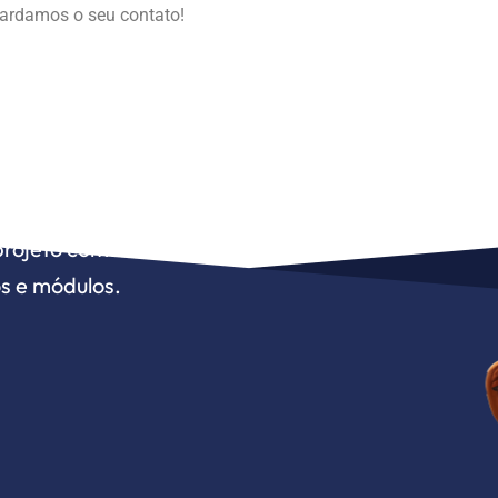
uardamos o seu contato!
ócio precisar,
projeto com nossa expertise
s e módulos.