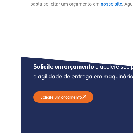
basta solicitar um orçamento em
nosso site
. Ag
Para o que seu neg
estamos aqui
.
Solicite um orçamento
e acelere seu 
e agilidade de entrega em maquinário
Solicite um orçamento