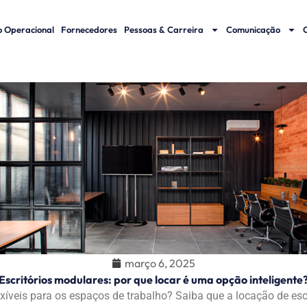
 Operacional
Fornecedores
Pessoas & Carreira
Comunicação
março 6, 2025
Escritórios modulares: por que locar é uma opção inteligente
xíveis para os espaços de trabalho? Saiba que a locação de esc