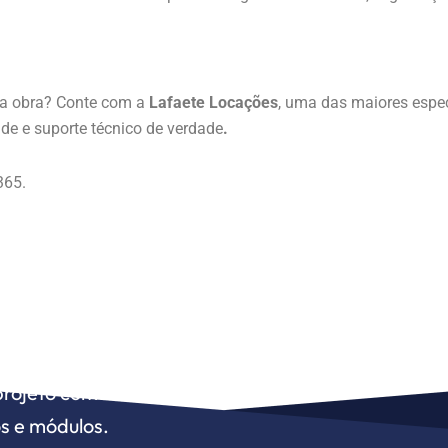
ua obra? Conte com a
Lafaete Locações
, uma das maiores espe
ade e suporte técnico de verdade
.
365.
ócio precisar,
projeto com nossa expertise
s e módulos.