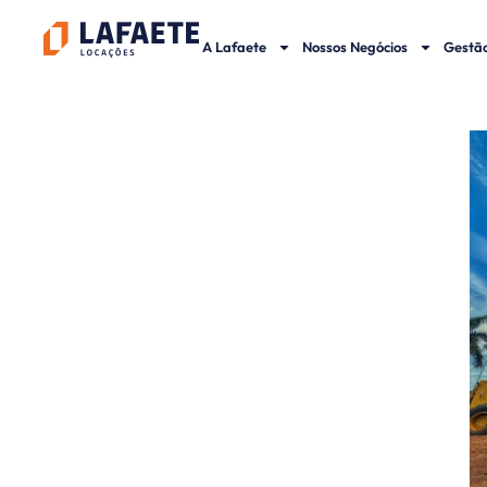
Ir
para
A Lafaete
Nossos Negócios
Gestão
o
conteúdo