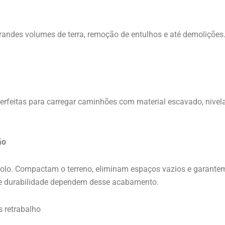
ndes volumes de terra, remoção de entulhos e até demolições.
rfeitas para carregar caminhões com material escavado, nivelar
ão
 solo. Compactam o terreno, eliminam espaços vazios e garante
 e durabilidade dependem desse acabamento.
s retrabalho