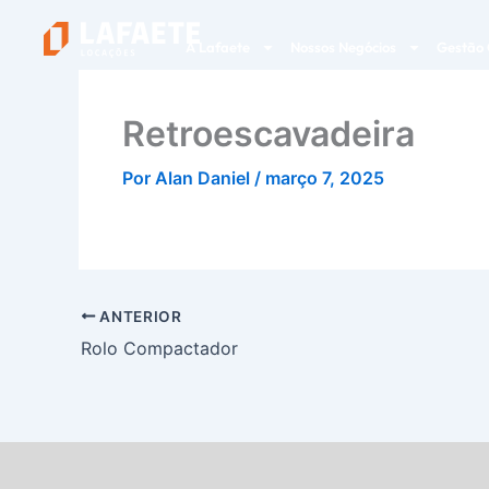
Ir
para
A Lafaete
Nossos Negócios
Gestão 
o
conteúdo
Retroescavadeira
Por
Alan Daniel
/
março 7, 2025
ANTERIOR
Rolo Compactador