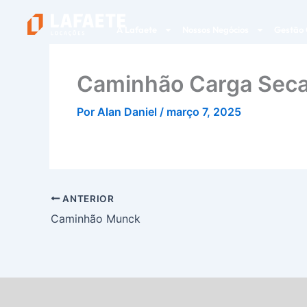
Ir
para
A Lafaete
Nossos Negócios
Gestão 
o
conteúdo
Caminhão Carga Sec
Por
Alan Daniel
/
março 7, 2025
ANTERIOR
Caminhão Munck